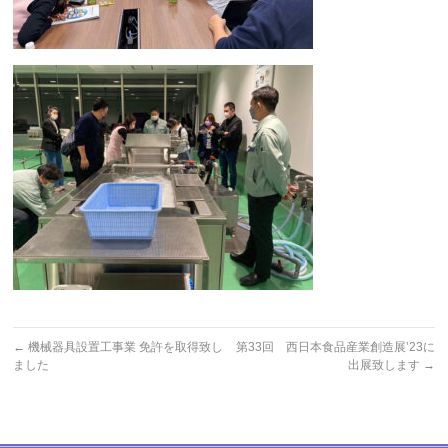
←
機械器具設置工事業 免許を取得致し
第33回 西日本食品産業創造展’23に
ました
出展致します
→